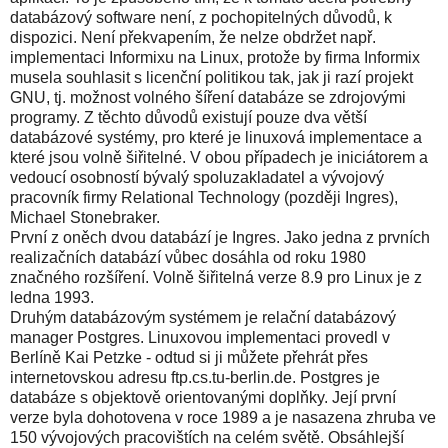
databázový software není, z pochopitelných důvodů, k
dispozici. Není překvapením, že nelze obdržet např.
implementaci Informixu na Linux, protože by firma Informix
musela souhlasit s licenční politikou tak, jak ji razí projekt
GNU, tj. možnost volného šíření databáze se zdrojovými
programy. Z těchto důvodů existují pouze dva větší
databázové systémy, pro které je linuxová implementace a
které jsou volně šiřitelné. V obou případech je iniciátorem a
vedoucí osobností bývalý spoluzakladatel a vývojový
pracovník firmy Relational Technology (později Ingres),
Michael Stonebraker.
První z oněch dvou databází je Ingres. Jako jedna z prvních
realizačních databází vůbec dosáhla od roku 1980
značného rozšíření. Volně šiřitelná verze 8.9 pro Linux je z
ledna 1993.
Druhým databázovým systémem je relační databázový
manager Postgres. Linuxovou implementaci provedl v
Berlíně Kai Petzke - odtud si ji můžete přehrát přes
internetovskou adresu ftp.cs.tu-berlin.de. Postgres je
databáze s objektově orientovanými doplňky. Její první
verze byla dohotovena v roce 1989 a je nasazena zhruba ve
150 vývojových pracovištích na celém světě. Obsáhlejší