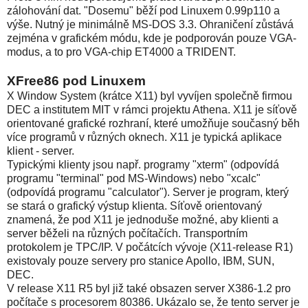
zálohování dat. "Dosemu" běží pod Linuxem 0.99p110 a
výše. Nutný je minimálně MS-DOS 3.3. Ohraničení zůstává
zejména v grafickém módu, kde je podporován pouze VGA-
modus, a to pro VGA-chip ET4000 a TRIDENT.
XFree86 pod Linuxem
X Window System (krátce X11) byl vyvíjen společně firmou
DEC a institutem MIT v rámci projektu Athena. X11 je síťově
orientované grafické rozhraní, které umožňuje současný běh
více programů v různých oknech. X11 je typická aplikace
klient - server.
Typickými klienty jsou např. programy "xterm" (odpovídá
programu "terminal" pod MS-Windows) nebo "xcalc"
(odpovídá programu "calculator"). Server je program, který
se stará o grafický výstup klienta. Síťově orientovaný
znamená, že pod X11 je jednoduše možné, aby klienti a
server běželi na různých počítačích. Transportním
protokolem je TPC/IP. V počátcích vývoje (X11-release R1)
existovaly pouze servery pro stanice Apollo, IBM, SUN,
DEC.
V release X11 R5 byl již také obsazen server X386-1.2 pro
počítače s procesorem 80386. Ukázalo se, že tento server je