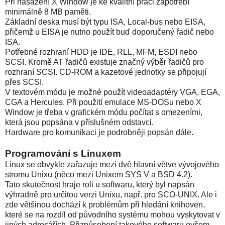
Při nasazení X Window je ke kvalitní práci zapotřebí
minimálně 8 MB paměti.
Základní deska musí být typu ISA, Local-bus nebo EISA,
přičemž u EISA je nutno použít buď doporučený řadič nebo
ISA.
Potřebné rozhraní HDD je IDE, RLL, MFM, ESDI nebo
SCSI. Kromě AT řadičů existuje značný výběr řadičů pro
rozhraní SCSI. CD-ROM a kazetové jednotky se připojují
přes SCSI.
V textovém módu je možné použít videoadaptéry VGA, EGA,
CGA a Hercules. Při použití emulace MS-DOSu nebo X
Window je třeba v grafickém módu počítat s omezeními,
která jsou popsána v příslušném odstavci.
Hardware pro komunikaci je podrobněji popsán dále.
Programování s Linuxem
Linux se obvykle zařazuje mezi dvě hlavní větve vývojového
stromu Unixu (něco mezi Unixem SYS V a BSD 4.2).
Tato skutečnost hraje roli u softwaru, který byl napsán
výhradně pro určitou verzi Unixu, např. pro SCO-UNIX. Ale i
zde většinou dochází k problémům při hledání knihoven,
které se na rozdíl od původního systému mohou vyskytovat v
jiných adresářích. Přizpůsobení takového softwaru ovšem