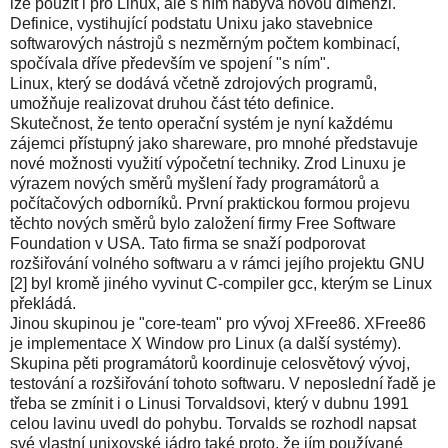
lze použít i pro Linux, ale s ním nabývá novou dimenzi.
Definice, vystihující podstatu Unixu jako stavebnice
softwarových nástrojů s nezměrným počtem kombinací,
spočívala dříve především ve spojení "s ním".
Linux, který se dodává včetně zdrojových programů,
umožňuje realizovat druhou část této definice.
Skutečnost, že tento operační systém je nyní každému
zájemci přístupný jako shareware, pro mnohé představuje
nové možnosti využití výpočetní techniky. Zrod Linuxu je
výrazem nových směrů myšlení řady programátorů a
počítačových odborníků. První praktickou formou projevu
těchto nových směrů bylo založení firmy Free Software
Foundation v USA. Tato firma se snaží podporovat
rozšiřování volného softwaru a v rámci jejího projektu GNU
[2] byl kromě jiného vyvinut C-compiler gcc, kterým se Linux
překládá.
Jinou skupinou je "core-team" pro vývoj XFree86. XFree86
je implementace X Window pro Linux (a další systémy).
Skupina pěti programátorů koordinuje celosvětový vývoj,
testování a rozšiřování tohoto softwaru. V neposlední řadě je
třeba se zmínit i o Linusi Torvaldsovi, který v dubnu 1991
celou lavinu uvedl do pohybu. Torvalds se rozhodl napsat
své vlastní unixovské jádro také proto, že jím používané