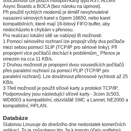
současnosti lze použít multiport-karty typu AST, Accent
Async Boards a BOCA (bez nároku na úpinost).
Při použití rychlých modemů je téměř nevyhnutelné
nasazení sériových karet s čipem 16650, nebo karet
kompatibilních, které mají 16-bitový FIFO buffer, aby
nedocházelo k chybám v přenosu.
Pro realizaci lokální sítě se nabízejí tři možnosti:
1 Pomocí sériového rozhraní lze propojit vždy dva počítače
mezi sebou pomocí SLIP (TCP/IP pro sériové linky). Při
propojení více počítačů dochází k problémům_ Přenos je
omezen na cca 11 KB/s.
2 Druhou možností je propojení dvou sousedících počítačů
přes paralelní rozhraní za pomocí PLIP (TCP/IP pro
paralelní rozhraní). Lze dosáhnout přenosové rychlosti až 25
KB/s.
3 Třetí možností je použít síťové karty a protokol TCP/IP.
Podporovány jsou následující síťové karty - 3com 3c503,
WD8003 a kompatibilní, obzvláště SMC a Lannet, NE2000 a
kompatibilní, HPLAN.
Databáze
Slabinou Linuxuje do dnešního dne nedostatek komerčních
aplikací. To je způsobeno tím, že k tomuto účelu potřebný