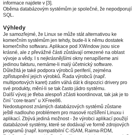
informace najdete v [3].
Oběma databázovým systémům je společné, že nepodporují
SQL.
Výhledy
Je samozřejmé, že Linux se může stát alternativou ke
komerčním systémům jen tehdy, bude-li k němu dostatek
komerčního softwaru. Aplikace pod XWindow jsou sice
krásné, ale z převážné části zůstávají omezené na oblast
vývoje a vědy. I s nejkrásnějšími okny nenapíšeme ani
jedinou fakturu, nemáme-li malý účetnický software.
Důležitá je také podpora výrobců periferií, zejména
zpřístupnění jejich výrobků. Řada výrobců (např.
multiportových karet) zatím váhá dát k dispozici drivery pro
své produkty, mění-li se tak často jádro systému.
Další vývoj je třeba alespoň zčásti koordinovat, tak jak je to
činí "core-team" u XFree86.
Nedostupnost známých databázových systémů zůstane
ještě nadlouho problémem pro masové rozšíření Linuxu i
aplikací. Zbývá jediná možnost - že výrobci aplikací použijí
databázové systémy, které se dodávají ve formě zdrojových
programů (např. kompatibilní C-ISAM, Raima-RDM,