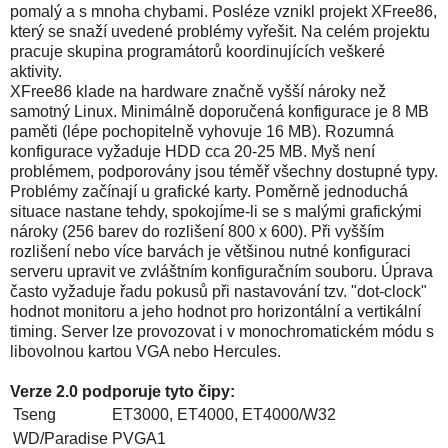
pomalý a s mnoha chybami. Posléze vznikl projekt XFree86,
který se snaží uvedené problémy vyřešit. Na celém projektu
pracuje skupina programátorů koordinujících veškeré
aktivity.
XFree86 klade na hardware značně vyšší nároky než
samotný Linux. Minimálně doporučená konfigurace je 8 MB
paměti (lépe pochopitelně vyhovuje 16 MB). Rozumná
konfigurace vyžaduje HDD cca 20-25 MB. Myš není
problémem, podporovány jsou téměř všechny dostupné typy.
Problémy začínají u grafické karty. Poměrně jednoduchá
situace nastane tehdy, spokojíme-li se s malými grafickými
nároky (256 barev do rozlišení 800 x 600). Při vyšším
rozlišení nebo více barvách je většinou nutné konfiguraci
serveru upravit ve zvláštním konfiguračním souboru. Úprava
často vyžaduje řadu pokusů při nastavování tzv. "dot-clock"
hodnot monitoru a jeho hodnot pro horizontální a vertikální
timing. Server lze provozovat i v monochromatickém módu s
libovolnou kartou VGA nebo Hercules.
Verze 2.0 podporuje tyto čipy:
Tseng
ET3000, ET4000, ET4000/W32
WD/Paradise
PVGA1