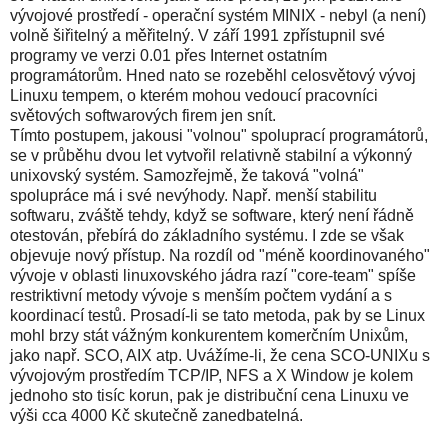
vývojové prostředí - operační systém MINIX - nebyl (a není)
volně šiřitelný a měřitelný. V září 1991 zpřístupnil své
programy ve verzi 0.01 přes Internet ostatním
programátorům. Hned nato se rozeběhl celosvětový vývoj
Linuxu tempem, o kterém mohou vedoucí pracovníci
světových softwarových firem jen snít.
Tímto postupem, jakousi "volnou" spoluprací programátorů,
se v průběhu dvou let vytvořil relativně stabilní a výkonný
unixovský systém. Samozřejmě, že taková "volná"
spolupráce má i své nevýhody. Např. menší stabilitu
softwaru, zváště tehdy, když se software, který není řádně
otestován, přebírá do základního systému. I zde se však
objevuje nový přístup. Na rozdíl od "méně koordinovaného"
vývoje v oblasti linuxovského jádra razí "core-team" spíše
restriktivní metody vývoje s menším počtem vydání a s
koordinací testů. Prosadí-li se tato metoda, pak by se Linux
mohl brzy stát vážným konkurentem komerčním Unixům,
jako např. SCO, AIX atp. Uvážíme-li, že cena SCO-UNIXu s
vývojovým prostředím TCP/IP, NFS a X Window je kolem
jednoho sto tisíc korun, pak je distribuční cena Linuxu ve
výši cca 4000 Kč skutečně zanedbatelná.