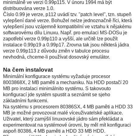
minimálně ve verzi 0.99p115. V únoru 1994 má být
distribuována verze 1.0.
Číslo 0.99 je verze, p112 uvádí tzv. "patch level", tzn. stupeň
vylepšení dané verze. Bohužel nelze jednoznačně říci, která
vylepšení jsou vzájemně kompatibilní ve vztahu k nějakému
softwarovému dílu Linuxu. Např. pro emulaci MS-DOSu je
zapotřebí verze 0.99p110 a vyšší, ale určitě lze použít
instalace 0.99p19 a 0.99p17. Zrovna tak jsou některá jádra
verze 0.99p113 z důvodu změn v tabulce procesu
nevhodná, chceme-li používat dosovský emulátor.
Na čem instalovat
Minimální konfigurace systému vyžaduje procesor
8003868X, 2 MB paměti a mechaniku. Na HDD postačí 20
MB pro instalaci minimálnito systému. S takovouto
konfigurací jde systém spustit a seznámit se sjeho
základními funkcemi.
Na systému s procesorem 80386SX, 4 MB paměti a HDD 33
MB je možné provozovat malé víceuživatelské aplikace.
Uživatel, který zamýšlí linuxovské jádro sám překládat a
experimentovat na systémové úrovni, by měl mít konfiguraci
aspoň 80386, 4 MB paměti a HDD 33 MB HDD.