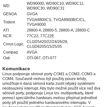
WD90000, WD90C10, WD90C11.
WD
WD90C30, WD90C31
GENOA
GVGA
TVGA8800CS, TVGA8900B/C/CL,
Trident
TVGA9000
ATI
28800-4, 28800-5, 28800-A, 28800-C
NCR
77C22, 77C22E
CLGD5420/22/24/26/28,
Cirrus Logic
CLGD6205/15/25/35
Compaq
AVGA
Oak
OTI-067, OTI-077
Komunikace
Linux podporuje sériové porty COM1 a COM2, COM3 a
COM4. Současně mohou být použity pouze tehdy,
umožňuje-li daná sériová karta zvolit nějaký systémem
neobsazený interrupt. Aby bylo možné použít více než dva
sériové porty, podporuje Linux tzv. multiportkarty, které
pomocí speciálního hardwaru mohou přepínat jednotlivé
porty při použití jediného hardwarového interruptu. V