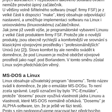
nemůže provést úpiný začátečník.
U většiny volně šiřitelného softwaru (mapř. firmy FSF) je z
velké části k dispozici "make", který obsahuje odpovídající
nastavení, a umožňuje implementaci softwaru na Linux i
unixovskému (linuxovskému) začátečníkovi.
Jak jsme již uvedli výše, je programátorské vybavení Linuxu
z velké části produktem firmy FSF. Protože jde o novější
produkty, jsou obecně rychlejší a komfortnější ve srovnání s
klasickými vývojovými prostředky i "profesionálnějších"
Unixů (viz [2]). Slovo komfort by ale nemělo svádět k
domněnce, že pod Linuxem je možné obdržet vývojové
prostředí jako např. pod Borlandem. V tomto směru zůstal
Linux svým předchůdcům věrný.
MS-DOS a Linux
Linux obsahuje uživatelský program "dosemu". Tento název
svádí k domněnce, že jde o emulátor MS-DOSu. To není
zcela správné. Lepší označení by bylo "PC-Emulátor",
protože "dosemu" pouze využívá vlastnosti jádra Linuxu a
vlastnosti, které MS-DOS normálně očekává. "Dosemu" je
ALPHA-software, tzn. že je ještě ve fázi testů.
Proto s ním nedoporučujeme pracovat bez předchozího