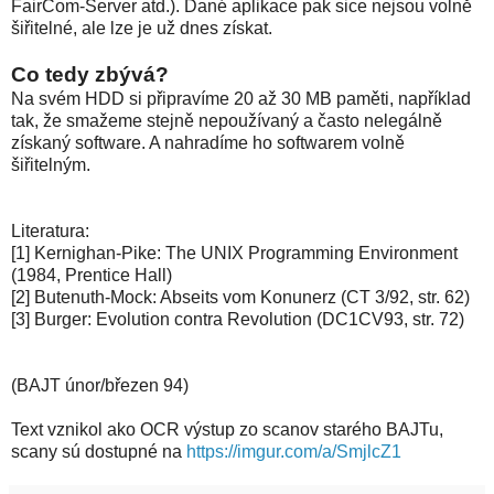
FairCom-Server atd.). Dané aplikace pak sice nejsou volně
šiřitelné, ale lze je už dnes získat.
Co tedy zbývá?
Na svém HDD si připravíme 20 až 30 MB paměti, například
tak, že smažeme stejně nepoužívaný a často nelegálně
získaný software. A nahradíme ho softwarem volně
šiřitelným.
Literatura:
[1] Kernighan-Pike: The UNIX Programming Environment
(1984, Prentice Hall)
[2] Butenuth-Mock: Abseits vom Konunerz (CT 3/92, str. 62)
[3] Burger: Evolution contra Revolution (DC1CV93, str. 72)
(BAJT únor/březen 94)
Text vznikol ako OCR výstup zo scanov starého BAJTu,
scany sú dostupné na
https://imgur.com/a/SmjlcZ1