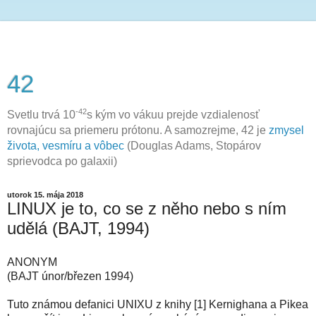
42
-42
Svetlu trvá 10
s kým vo vákuu prejde vzdialenosť
rovnajúcu sa priemeru prótonu. A samozrejme, 42 je
zmysel
života, vesmíru a vôbec
(Douglas Adams, Stopárov
sprievodca po galaxii)
utorok 15. mája 2018
LINUX je to, co se z něho nebo s ním
udělá (BAJT, 1994)
ANONYM
(BAJT únor/březen 1994)
Tuto známou defanici UNIXU z knihy [1] Kernighana a Pikea