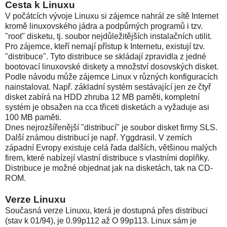
Cesta k Linuxu
V počátcích vývoje Linuxu si zájemce nahrál ze sítě Internet
kromě linuxovského jádra a podpůrných programů i tzv.
"root" disketu, tj. soubor nejdůležitějších instalačních utilit.
Pro zájemce, kteří nemají přístup k Internetu, existují tzv.
"distribuce". Tyto distribuce se skládají zpravidla z jedné
bootovací linuxovské diskety a množství dosovských disket.
Podle návodu může zájemce Linux v různých konfiguracích
nainstalovat. Např. základní systém sestávající jen ze čtyř
disket zabírá na HDD zhruba 12 MB paměti, kompletní
systém je obsažen na cca třiceti disketách a vyžaduje asi
100 MB paměti.
Dnes nejrozšířenější "distribucí" je soubor disket firmy SLS.
Další známou distribucí je např. Yggdrasil. V zemích
západní Evropy existuje celá řada dalších, většinou malých
firem, které nabízejí vlastní distribuce s vlastními doplňky.
Distribuce je možné objednat jak na disketách, tak na CD-
ROM.
Verze Linuxu
Současná verze Linuxu, která je dostupná přes distribuci
(stav k 01/94), je 0.99p112 až O 99p113. Linux sám je