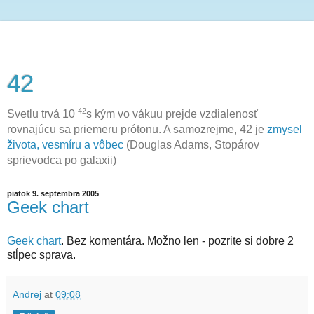
42
-42
Svetlu trvá 10
s kým vo vákuu prejde vzdialenosť
rovnajúcu sa priemeru prótonu. A samozrejme, 42 je
zmysel
života, vesmíru a vôbec
(Douglas Adams, Stopárov
sprievodca po galaxii)
piatok 9. septembra 2005
Geek chart
Geek chart
. Bez komentára. Možno len - pozrite si dobre 2
stĺpec sprava.
Andrej
at
09:08